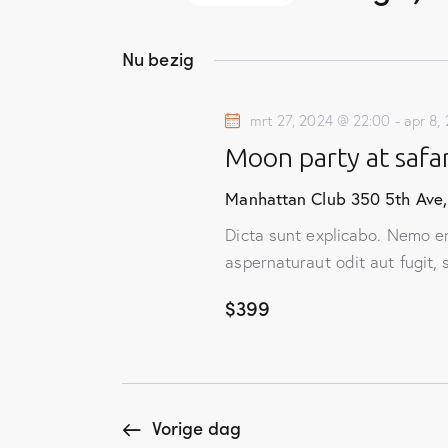
n
n
S
e
k
e
Nu bezig
e
l
m
y
e
mrt 27, 2024 @ 22:00
-
apr 8,
w
e
c
Moon party at safar
o
t
n
r
e
Manhattan Club
350 5th Ave
d
e
t
Dicta sunt explicabo. Nemo e
i
r
aspernaturaut odit aut fugit,
e
n
e
.
$399
e
n
Z
n
o
Z
d
e
a
o
k
t
Vorige dag
v