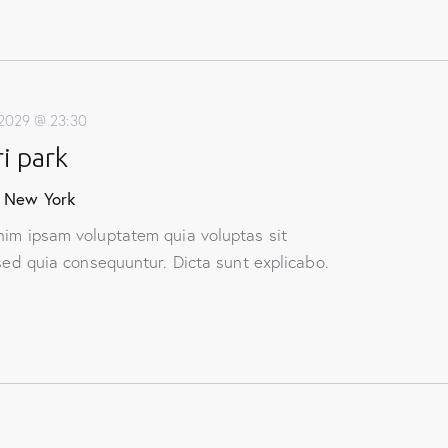
 2029 @ 23:30
i park
, New York
nim ipsam voluptatem quia voluptas sit
 sed quia consequuntur. Dicta sunt explicabo.