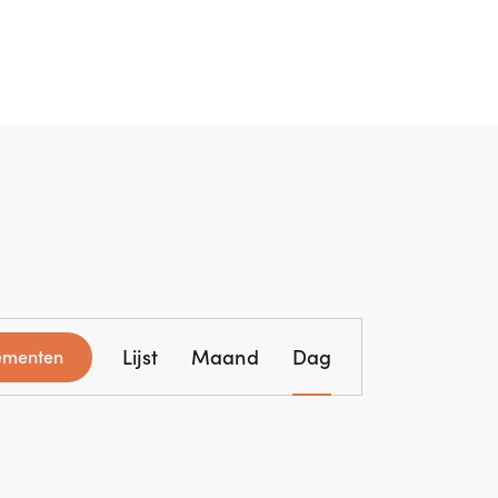
E
Lijst
Maand
Dag
ementen
v
e
n