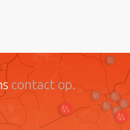
ns
contact op.