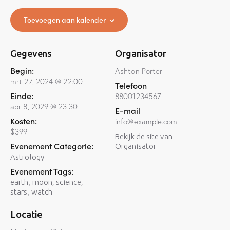
Toevoegen aan kalender
Gegevens
Organisator
Begin:
Ashton Porter
mrt 27, 2024 @ 22:00
Telefoon
Einde:
88001234567
apr 8, 2029 @ 23:30
E-mail
Kosten:
info@example.com
$399
Bekijk de site van
Evenement Categorie:
Organisator
Astrology
Evenement Tags:
,
,
,
earth
moon
science
,
stars
watch
Locatie