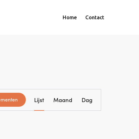
Home
Contact
E
Lijst
Maand
Dag
ementen
v
e
n