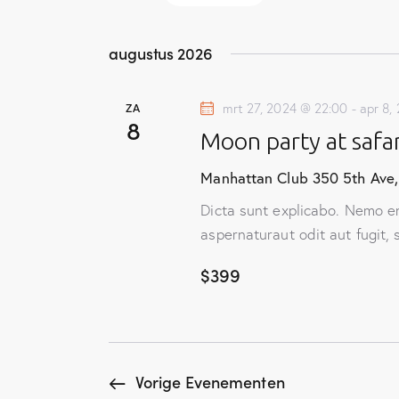
n
n
S
e
k
e
augustus 2026
e
l
m
y
e
ZA
mrt 27, 2024 @ 22:00
-
apr 8,
w
e
c
8
Moon party at safar
o
t
n
r
e
Manhattan Club
350 5th Ave,
d
e
t
Dicta sunt explicabo. Nemo e
i
r
aspernaturaut odit aut fugit,
e
n
e
.
$399
e
n
Z
n
o
Z
d
e
a
o
k
t
Vorige
Evenementen
v