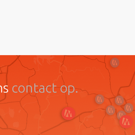
ns
contact op.