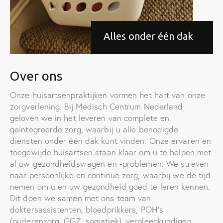
Alles onder één dak
Over ons
Onze huisartsenpraktijken vormen het hart van onze
zorgverlening. Bij Medisch Centrum Nederland
geloven we in het leveren van complete en
geïntegreerde zorg, waarbij u alle benodigde
diensten onder één dak kunt vinden. Onze ervaren en
toegewijde huisartsen staan klaar om u te helpen met
al uw gezondheidsvragen en -problemen. We streven
naar persoonlijke en continue zorg, waarbij we de tijd
nemen om u en uw gezondheid goed te leren kennen.
Dit doen we samen met ons team van
doktersassistenten, bloedprikkers, POH’s
(ouderenzorg, GGZ, somatiek), verpleegkundigen,