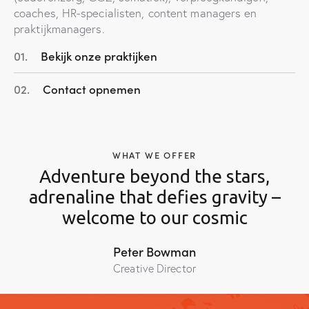
coaches, HR-specialisten, content managers en
praktijkmanagers.
01.
Bekijk onze praktijken
02.
Contact opnemen
WHAT WE OFFER
Adventure beyond the stars,
adrenaline that defies gravity –
welcome to our cosmic
sen
Peter Bowman
Creative Director